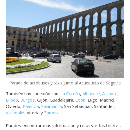
Parada de autobuses y taxis junto al Acueducto de Segovia
También hay conexión con:
La Coruña
,
Albacete
,
Alicante
,
Bilbao
,
Burgos
, Gijón, Guadalajara,
León
, Lugo, Madrid,
Oviedo,
Palencia
,
Salamanca
, San Sebastián, Santander,
Valladolid
, Vitoria y
Zamora
.
Puedes encontrar más información y reservar tus billetes