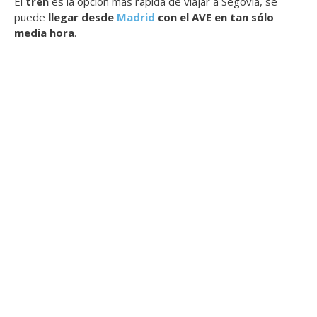
El
tren
es la opción más rápida de viajar a Segovia, se
puede
llegar desde
Madrid
con el AVE en tan sólo
media hora
.