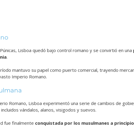
ano
Púnicas, Lisboa quedó bajo control romano y se convirtió en una
nia
.
período mantuvo su papel como puerto comercial, trayendo merca
l vasto Imperio Romano.
sulmana
mperio Romano, Lisboa experimentó una serie de cambios de gobie
incluidos vándalos, alanos, visigodos y suevos.
ad fue finalmente
conquistada por los musulmanes a principios 